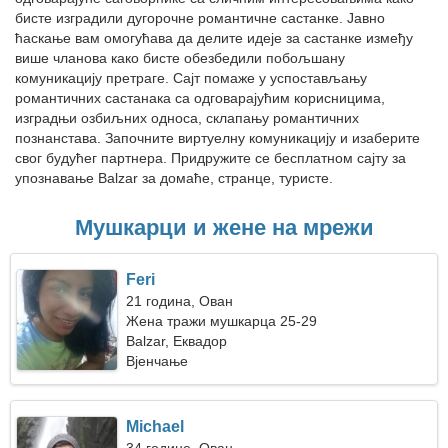
бисте изградили дугорочне романтичне састанке. Јавно
ћаскање вам омогућава да делите идеје за састанке између
више чланова како бисте обезбедили побољшану
комуникацију претраге. Сајт помаже у успостављању
романтичних састанака са одговарајућим корисницима,
изградњи озбиљних односа, склапању романтичних
познанстава. Започните виртуелну комуникацију и изаберите
свог будућег партнера. Придружите се бесплатном сајту за
упознавање Balzar за домаће, странце, туристе.
Мушкарци и жене на мрежи
Feri
21 година, Ован
Жена тражи мушкарца 25-29
Balzar, Еквадор
Вјенчање
Michael