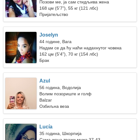
Позови ме, ја сам стидљива жена
168 цм (5'7"), 55 кг (121 лбс)
Пријатељство
Joselyn
44 године, Вага
Надам се да ћу наћи надахнутог човека
162 цм (5'4"), 70 кг (154 лбс)
Брак
Azul
56 година, Водолија
Волим позориште и голф
Balzar
Озбиљна веза
Lucía
35 година, Шкорпија
Сама жена тражи мужа 37-43