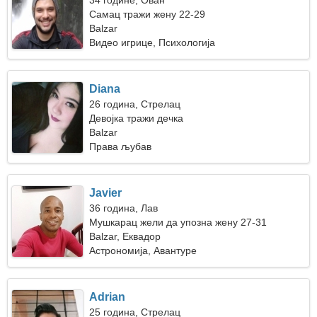
34 године, Ован
Самац тражи жену 22-29
Balzar
Видео игрице, Психологија
Diana
26 година, Стрелац
Девојка тражи дечка
Balzar
Права љубав
Javier
36 година, Лав
Мушкарац жели да упозна жену 27-31
Balzar, Еквадор
Астрономија, Авантуре
Adrian
25 година, Стрелац