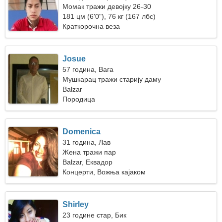
Момак тражи девојку 26-30
181 цм (6'0"), 76 кг (167 лбс)
Краткорочна веза
Josue
57 година, Вага
Мушкарац тражи старију даму
Balzar
Породица
Domenica
31 година, Лав
Жена тражи пар
Balzar, Еквадор
Концерти, Вожња кајаком
Shirley
23 године стар, Бик