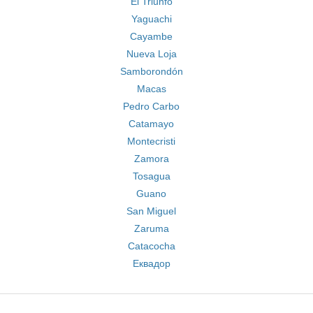
El Triunfo
Yaguachi
Cayambe
Nueva Loja
Samborondón
Macas
Pedro Carbo
Catamayo
Montecristi
Zamora
Tosagua
Guano
San Miguel
Zaruma
Catacocha
Еквадор