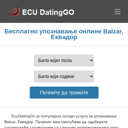
Бесплатно упознавање онлине Balzar,
Еквадор
EcuDatingGo је популарна онлајн услуга за упознавање
Balzar, Еквадор. Пројекат вам омогућава да одаберете
одговарајуће саговорнике са сличним интересовањима како