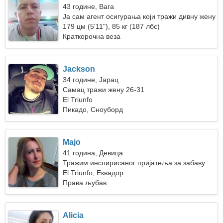
43 године, Вага
Ја сам агент осигурања који тражи дивну жену
179 цм (5'11"), 85 кг (187 лбс)
Краткорочна веза
Jackson
34 године, Јарац
Самац тражи жену 26-31
El Triunfo
Пикадо, Сноуборд
Majo
41 година, Девица
Тражим инспирисаног пријатеља за забаву
El Triunfo, Еквадор
Права љубав
Alicia