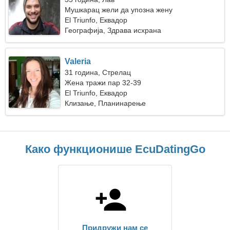
Мушкарац жели да упозна жену
El Triunfo, Еквадор
Географија, Здрава исхрана
Valeria
31 година, Стрелац
Жена тражи пар 32-39
El Triunfo, Еквадор
Клизање, Планинарење
Како функционише EcuDatingGo
Придружи нам се