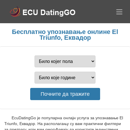
Бесплатно упознавање онлине El
Triunfo, Еквадор
EcuDatingGo је популарна онлајн услуга за упознавање El
Triunfo, Еквадор. На располагању су вам практични филтери
за претрагу, који вам омогућавају да користите јединствени