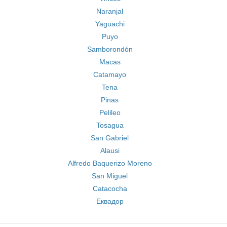
Naranjal
Yaguachi
Puyo
Samborondón
Macas
Catamayo
Tena
Pinas
Pelileo
Tosagua
San Gabriel
Alausi
Alfredo Baquerizo Moreno
San Miguel
Catacocha
Еквадор