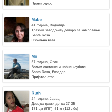
Прави однос
Mabe
41 година, Водолија
Тражим заводљиву девојку за камповање
Santa Rosa
Озбиљна веза
Mir
57 година, Ован
Волим састанке и ноћне клубове
Santa Rosa, Еквадор
Пријатељство
Ruth
24 године, Јарац
Девојка тражи дечка 27-35
171 цм (5'8"), 51 кг (112 лбс)