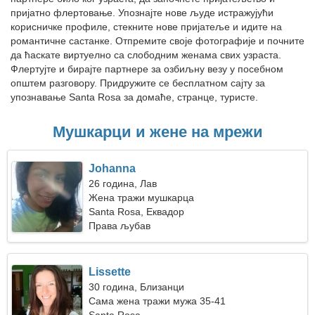
пријатно флертовање. Упознајте нове људе истражујући
корисничке профиле, стекните нове пријатеље и идите на
романтичне састанке. Отпремите своје фотографије и почните
да ћаскате виртуелно са слободним женама свих узраста.
Флертујте и бирајте партнере за озбиљну везу у посебном
општем разговору. Придружите се бесплатном сајту за
упознавање Santa Rosa за домаће, странце, туристе.
Мушкарци и жене на мрежи
Johanna
26 година, Лав
Жена тражи мушкарца
Santa Rosa, Еквадор
Права љубав
Lissette
30 година, Близанци
Сама жена тражи мужа 35-41