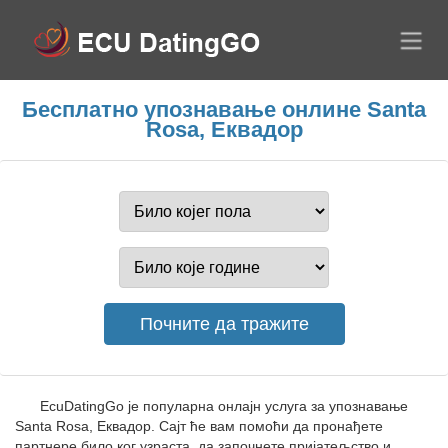
Бесплатно упознавање онлине Santa
Rosa, Еквадор
EcuDatingGo је популарна онлајн услуга за упознавање
Santa Rosa, Еквадор. Сајт ће вам помоћи да пронађете
партнере било ког узраста, да започнете пријатељство и