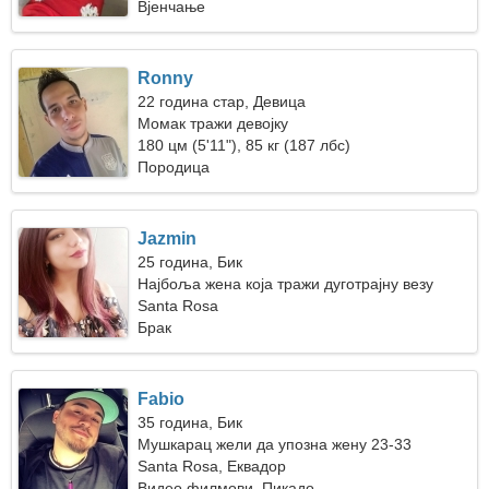
Вјенчање
Ronny
22 година стар, Девица
Момак тражи девојку
180 цм (5'11"), 85 кг (187 лбс)
Породица
Jazmin
25 година, Бик
Најбоља жена која тражи дуготрајну везу
Santa Rosa
Брак
Fabio
35 година, Бик
Мушкарац жели да упозна жену 23-33
Santa Rosa, Еквадор
Видео филмови, Пикадо