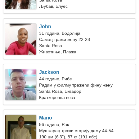
Santa Rosa
Љубав, Блуес
John
31 година, Водолија
Самац тражи жену 22-28
Santa Rosa
Животиње, Плажа
Jackson
44 године, Рибе
Радим у филму тражећи фину жену
Santa Rosa, Еквадор
Краткорочна веза
Mario
56 година, Рак
Мушкарац тражи старију даму 44-54
190 цм (6'3"), 87 кг (191 лбс)